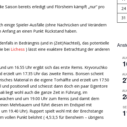
die Saison bereits erledigt und Flörsheim kämpft „nur“ pro
24
31
och einige Spieler-Ausfälle (ohne Nachrücken und Verändern
on Anfang an einen Punkt Rückstand haben.
nfalls in Bedrängnis (und in (Zeit)Nachteil), das potentielle
Anst
tie bei
Lichess
) lässt eine exaktere Betrachtung der anderen
AU
1
und um 16.55 Uhr ergibt sich das erste Remis. Kryvoruchko
nd erzielt um 17.35 Uhr das zweite Remis. Bonsen scheint
AU
2
isches Material in die eigene Torhälfte und erzielt um 17.50
l und positionell und schiesst dann doch ein paar Eigentore
AU
li liegt wohl auch die ganze Zeit in Führung, im
2
chwächen und um 19.00 Uhr zum Remis (und damit dem
inen Mehrbauern und führt diesen im Endspiel mit
SE
1
5 um 19.40 Uhr). Ruppert spielt wohl mit der Brechstange
em vollen Punkt belohnt ( 4,5:3,5 für Bensheim – übrigens