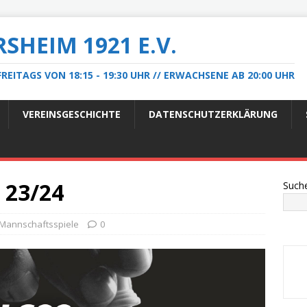
HEIM 1921 E.V.
REITAGS VON 18:15 - 19:30 UHR // ERWACHSENE AB 20:00 UHR
VEREINSGESCHICHTE
DATENSCHUTZERKLÄRUNG
 23/24
Such
Mannschaftsspiele
0