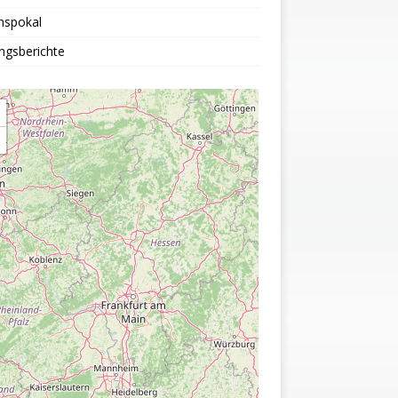
nspokal
ngsberichte