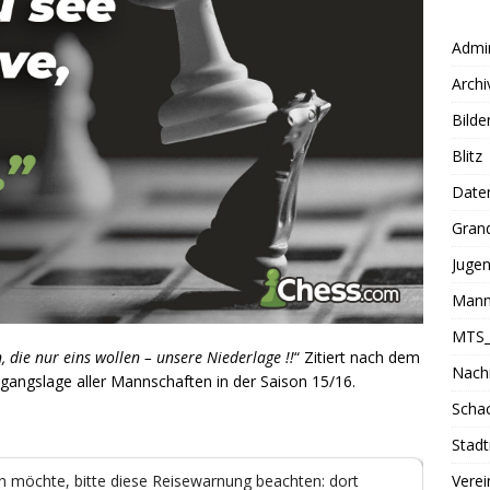
Admin
Archi
Bilde
Blitz
Date
Grand
Juge
Mann
MTS_
die nur eins wollen – unsere Niederlage !!
“ Zitiert nach dem
Nach
sgangslage aller Mannschaften in der Saison 15/16.
Schac
Stadt
Verei
n möchte, bitte diese Reisewarnung beachten: dort