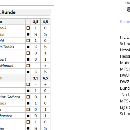
OK
Kalen
FIDE
Scha
Hess
Hess
Main
MTSJ
DWZ 
DWZ 
Bund
/
Nu L
MTS-
Liga 
Schac
Schac
Nu