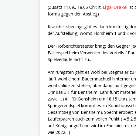
(Zusatz 11.09., 18.05 Uhr: lt.
Liga-Orakel
ist 
forma gegen den Abstieg)
Krankheitsbedingt gibt es dann kurzfristig d
der Aufstellung) womit Flörsheim 1 und 2 v
Der Hofberichterstatter bringt den Gegner jede
Fallenspiel beim Verwerten des Vorteils ( Par
Spielverläufe nicht zu…
Am ruhigsten geht es wohl bei Stegmaier zu 
läuft wohl einem Bauernnachteil hinterher u
wohl solide zu stehen, aber dann läuft gegner
Uhr das 3:1 für Bensheim. Lahr führt materiel
zuviel… (4:1 für Bensheim um 18.15 Uhr). Jama
Springerendspiel kommt es zu Konditionss
Gesamtsieg von Bensheim). Specht erobert e
Läuferpaaren auch zum vollen Punkt ( 4,5:2,
auf Königsangriff und wird im Endspiel mit d
wie 2022…)