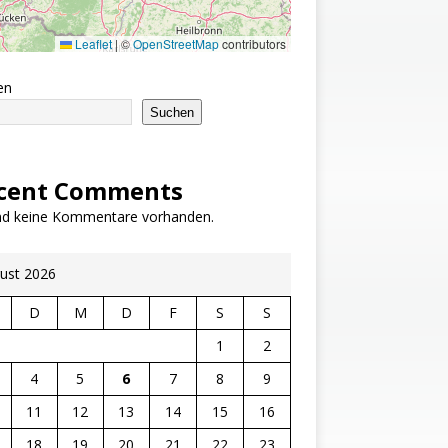
Leaflet
|
©
OpenStreetMap
contributors
en
Suchen
cent Comments
ind keine Kommentare vorhanden.
ust 2026
D
M
D
F
S
S
1
2
4
5
6
7
8
9
11
12
13
14
15
16
18
19
20
21
22
23