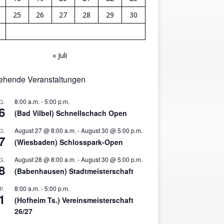
25
26
27
28
29
30
« Juli
ehende Veranstaltungen
8:00 a.m.
-
5:00 p.m.
G.
6
(Bad Vilbel) Schnellschach Open
August 27 @ 8:00 a.m.
-
August 30 @ 5:00 p.m.
G.
7
(Wiesbaden) Schlosspark-Open
August 28 @ 8:00 a.m.
-
August 30 @ 5:00 p.m.
G.
8
(Babenhausen) Stadtmeisterschaft
8:00 a.m.
-
5:00 p.m.
P.
1
(Hofheim Ts.) Vereinsmeisterschaft
26/27