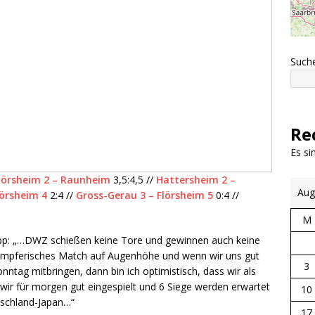
Such
Re
Es s
lörsheim 2 – Raunheim
3,5:4,5 //
Hattersheim 2 –
Aug
lörsheim 4
2:4 //
Gross-Gerau 3 – Flörsheim 5
0:4 //
M
app: „…DWZ schießen keine Tore und gewinnen auch keine
 kämpferisches Match auf Augenhöhe und wenn wir uns gut
3
onntag mitbringen, dann bin ich optimistisch, dass wir als
 wir für morgen gut eingespielt und 6 Siege werden erwartet
10
utschland-Japan…“
17