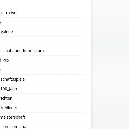
istratives
v
rgalerie
nschutz und Impressum
 Prix
nd
schaftsspiele
100_Jahre
richten
h-Allerlei
meisterschaft
nsmeisterschaft