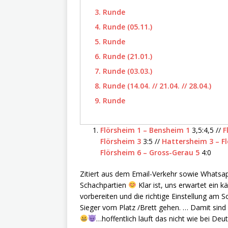
3. Runde
4. Runde (05.11.)
5. Runde
6. Runde (21.01.)
7. Runde (03.03.)
8. Runde (14.04. // 21.04. // 28.04.)
9. Runde
Flörsheim 1 – Bensheim 1
3,5:4,5 //
F
Flörsheim 3
3:5 //
Hattersheim 3 – F
Flörsheim 6 – Gross-Gerau 5
4:0
Zitiert aus dem Email-Verkehr sowie Whats
Schachpartien
Klar ist, uns erwartet ein
vorbereiten und die richtige Einstellung am S
Sieger vom Platz /Brett gehen. … Damit sind
…hoffentlich läuft das nicht wie bei De