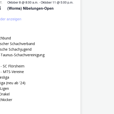
Oktober 8 @ 8:00 a.m.
-
Oktober 11 @ 5:00 p.m.
T.
8
(Worms) Nibelungen-Open
der anzeigen
chbund
ischer Schachverband
ische Schachjugend
-Taunus-Schachvereinigung
- SC Flörsheim
- MTS-Vereine
esliga
iga (neu ab '24)
Ligen
Orakel
hkicker
hkicker